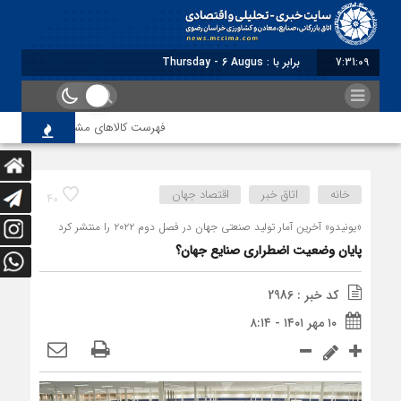
7:31:09
برابر با : Thursday - 6 August - 2026
فهرست کالاهای مشمول بازگشت ارز صادرات
خانه
اتاق خبر
اقتصاد جهان
40
«یونیدو» آخرین آمار تولید صنعتی جهان در فصل دوم ۲۰۲۲ را منتشر کرد
پایان وضعیت اضطراری صنایع جهان؟
کد خبر : 2986
۱۰ مهر ۱۴۰۱ - ۸:۱۴