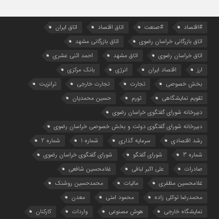
#اقتصاد
#صنعت
اتاق اقتصاد
اتاق ایران
اتاق بازرگانی خراسان رضوی
اتاق بازرگانی مشهد
اتاق خراسان رضوی
اتاق مشهد
احمد اثنی عشری
ارز
اقتصاد ایران
انرژی
بانک مرکزی
بخش خصوصی
تجارت
تجارت خارجی
ترانزیت
تقویم نمایشگاهی
تورم
حسین محمدیان
دبیرخانه شورای گفتگوی خراسان رضوی
دبیرخانه شورای گفتگوی دولت و بخش خصوصی خراسان رضوی
رشد اقتصادی
سرمایه گذاری
شماره 1
شماره 2
شماره 3
شورای گفتگو
شورای گفتگوی خراسان رضوی
صادرات
علی اکبر لبافی
غلامحسین شافعی
غلامحسین مظفری
مالیات
محمدحسین روشنک
محمدرضا توکلی زاده
محمود امتی
معدن
نمایشگاه خارجی
هوش مصنوعی
واردات
کارکنان