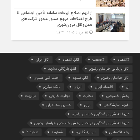
از لزوم اصلاح ایرادات سامانه تأمین اجتماعی تا
طرح اختلافات مرجع صدور مجوز شرکت‌های
حمل‌ونقل درون‌شهری
۱۵ مرداد ۱۴۰۵ - ۹:۳۳
#اقتصاد
#صنعت
اتاق اقتصاد
اتاق ایران
اتاق بازرگانی خراسان رضوی
اتاق بازرگانی مشهد
اتاق خراسان رضوی
اتاق مشهد
احمد اثنی عشری
ارز
اقتصاد ایران
انرژی
بانک مرکزی
بخش خصوصی
تجارت
تجارت خارجی
ترانزیت
تقویم نمایشگاهی
تورم
حسین محمدیان
دبیرخانه شورای گفتگوی خراسان رضوی
دبیرخانه شورای گفتگوی دولت و بخش خصوصی خراسان رضوی
رشد اقتصادی
سرمایه گذاری
شماره 1
شماره 2