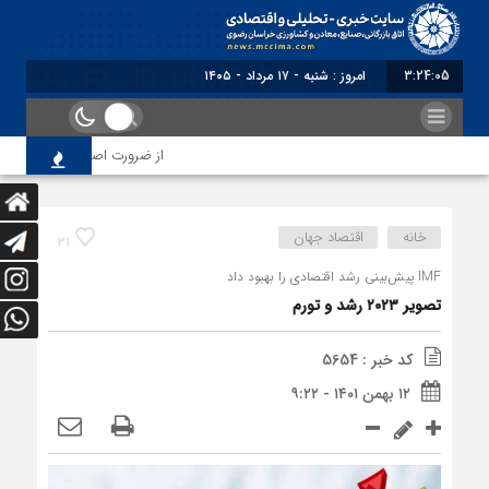
3:24:06
برابر با : Saturday - 8 August - 2026
از ضرورت اصلاح رویه‌های بازرسی
خانه
اقتصاد جهان
31
IMF پیش‌بینی رشد اقتصادی را بهبود داد
تصویر ۲۰۲۳ رشد و تورم
کد خبر : 5654
۱۲ بهمن ۱۴۰۱ - ۹:۲۲