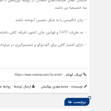
احتمال اعمال سیاست‌های متعادل در روابط بین‌الملل را اف
سه خصیصه زیر باشند:
– زبان انگلیسی را به شکل سلیس آموخته باشند.
– به مقررات FATF و قوانین مالی کشور، اشراف کافی داشته باشند.
– دارای اختیار کافی برای گفت‌وگو و تصمیم‌گیری در مراودات
لینک کوتاه :
https://news.mccima.com/?p=57541
نویسنده : محمدمهدی بهکیش
ارسال توسط :
روابط ع
برچسب ها