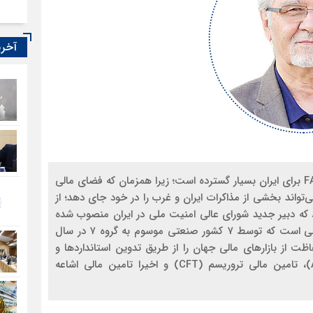
آخری
محمدمهدی بهکیش ـ اقتصاددان // اهمیت معاهده FATF برای ایران بسیار گسترده است؛ زیرا همزمان که فضای مالی
می‌تواند بخشی از مذاکرات ایران و غرب را در خود جای دهد؛ از
د که دبیر جدید شورای عالی امنیت ملی در ایران منصوب شده
است.گروه ویژه اقدام مالی یا FATF یک سازمان بین‌دولتی است که توسط ۷ کشور صنعتی موسوم به گروه ۷ در سال
اظت از بازارهای مالی جهان را از طریق تدوین استانداردها و
سیاست‌های بین‌المللی برای مقابله با پول‌شویی (AML)، تامین مالی تروریسم (CFT) و اخیرا تامین مالی اشاعه