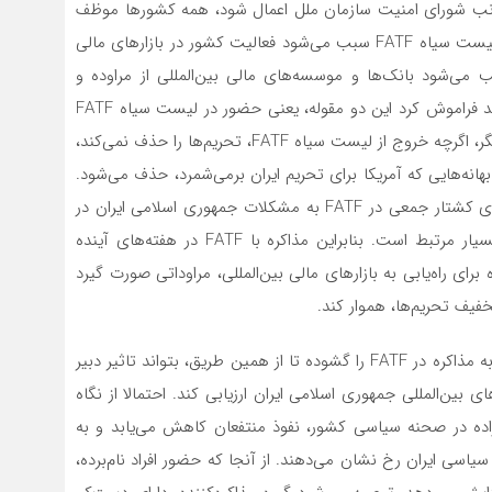
انب شورای امنیت سازمان ملل اعمال شود، همه کشورها موظف
به پیروی از آن هستند. این در حالی است که قرارگیری در لیست سیاه FATF سبب می‌شود فعالیت کشور در بازارهای مالی
شود بانک‌ها و موسسه‌های مالی بین‌المللی از مراوده و
مبادله با کشور یا موسسه ذکرشده خودداری کنند. البته نباید فراموش کرد این دو مقوله، یعنی حضور در لیست سیاه FATF
و تحریم شدن، به یکدیگر بسیار مرتبط هستند. به عبارت دیگر، اگرچه خروج از لیست سیاه FATF، تحریم‌ها را حذف نمی‌کند،
خش عمده‌ای از بهانه‌هایی که آمریکا برای تحریم ایران برمی‌شمرد، حذف می‌شود.
به عنوان مثال، مقررات مبارزه با تامین مالی اشاعه سلاح‌های کشتار جمعی در FATF به مشکلات جمهوری اسلامی ایران در
مذاکرات غنی‌سازی و بحث‌های مربوط به آمریکا و اروپا بسیار مرتبط است. بنابراین مذاکره با FATF در هفته‌های آینده
ی راه‌یابی به بازارهای مالی بین‌المللی، مراوداتی صورت ‌گیرد
خفیف تحریم‌ها، هموار کند.
آن‌گونه که شواهد نشان می‌دهد، دنیای غرب دریچه دعوت به مذاکره در FATF را گشوده تا از همین طریق، بتواند تاثیر دبیر
بین‌المللی جمهوری اسلامی ایران ارزیابی کند. احتمالا از نگاه
زاده در صحنه سیاسی کشور، نفوذ منتفعان کاهش می‌یابد و به
سی ایران رخ نشان می‌دهند. از آنجا که حضور افراد نام‌برده،