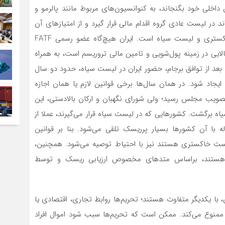
ن داخلی خود بگنجاند، به کنوانسیون‌های مربوط مانند پالرمو و
واند در لیست عادی گروه اقدام مالی قرار گیرد و از امتیازهای آن
نیز برخوردار شود.این سازمان بین‌دولتی، شامل لیست خاکستری و لیست سیاه است. ایران هیچ‌گاه عضو رسمی FATF
نکه دارای ریسک بالایی در زمینه پول‌شویی و تامین مالی تروریسم است، به‌ همراه
ه بعد از توافق برجام، حضور ایران در لیست سیاه، حدود دو سال
یجاد شود. در همان سال‌ها برخی قوانین لازم یا همان اجازه
ویب مجلس رسید؛ ولی شورای نگهبان و ارکان بالادستی، این
یاه برگشت. کشورهایی که در لیست سیاه قرار می‌گیرند، عملا از
له با آن کشورها بسیار پرریسک تلقی می‌شود. بنا بر قوانین
 لیست خاکستری هستند نیز با احتیاط توصیه می‌شود. همچنین،
ک مبادله با کشورهایی که در لیست عادی FATF هستند، بر‌اساس متدهای مخصوص ارزیابی ریسک و توسط
 داشت که تحریم‌ها و در لیست سیاه FATF بودن، با یکدیگر متفاوت هستند؛ تحریم‌ها روابط تجاری، اقتصادی یا
منوع می‌کند. ممکن است که تحریم‌ها سبب شود اموال افراد