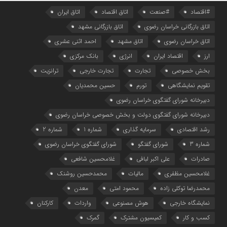
#اقتصاد
#صنعت
اتاق اقتصاد
اتاق ایران
اتاق بازرگانی خراسان رضوی
اتاق بازرگانی مشهد
اتاق خراسان رضوی
اتاق مشهد
احمد اثنی عشری
ارز
اقتصاد ایران
انرژی
بانک مرکزی
بخش خصوصی
تجارت
تجارت خارجی
ترانزیت
تقویم نمایشگاهی
تورم
حسین محمدیان
دبیرخانه شورای گفتگوی خراسان رضوی
دبیرخانه شورای گفتگوی دولت و بخش خصوصی خراسان رضوی
رشد اقتصادی
سرمایه گذاری
شماره 1
شماره 2
شماره 3
شورای گفتگو
شورای گفتگوی خراسان رضوی
صادرات
علی اکبر لبافی
غلامحسین شافعی
غلامحسین مظفری
مالیات
محمدحسین روشنک
محمدرضا توکلی زاده
محمود امتی
معدن
نمایشگاه خارجی
هوش مصنوعی
واردات
کارکنان
کسب و کار
کمیسیون مشترک
گمرک