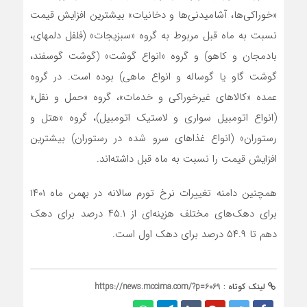
«خوراکی‌ها، آشامیدنی‌ها و دخانیات» بیشترین افزایش قیمت
نسبت به ماه قبل مربوط به گروه «سبزیجات» (فلفل دلمه­ای،
بادمجان و کاهو) و گروه «انواع گوشت» (گوشت گوسفند،
گوشت گاو یا گوساله و انواع ماهی) بوده است. در گروه
عمده «کالاهای غیرخوراکی و خدمات»، گروه «حمل و نقل»
(انواع اتومبیل سواری و لاستیک اتومبیل)، گروه «هتل و
رستوران» (انواع غذاهای سرو شده در رستوران) بیشترین
افزایش قیمت را نسبت به ماه قبل داشته‌اند.
همچنین دامنه تغییرات نرخ تورم سالانه در بهمن ماه ١۴٠١
برای دهک‌های مختلف هزینه‌ای از ۴۵.١ درصد برای دهک
دهم تا ۵۴.٩ درصد برای دهک اول است.
لینک کوتاه :
https://news.mccima.com/?p=6069