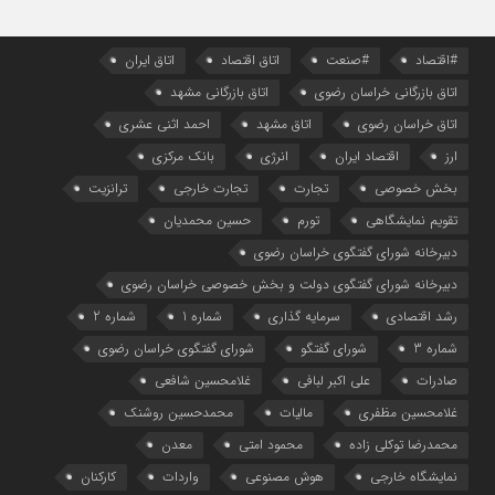
#اقتصاد
#صنعت
اتاق اقتصاد
اتاق ایران
اتاق بازرگانی خراسان رضوی
اتاق بازرگانی مشهد
اتاق خراسان رضوی
اتاق مشهد
احمد اثنی عشری
ارز
اقتصاد ایران
انرژی
بانک مرکزی
بخش خصوصی
تجارت
تجارت خارجی
ترانزیت
تقویم نمایشگاهی
تورم
حسین محمدیان
دبیرخانه شورای گفتگوی خراسان رضوی
دبیرخانه شورای گفتگوی دولت و بخش خصوصی خراسان رضوی
رشد اقتصادی
سرمایه گذاری
شماره 1
شماره 2
شماره 3
شورای گفتگو
شورای گفتگوی خراسان رضوی
صادرات
علی اکبر لبافی
غلامحسین شافعی
غلامحسین مظفری
مالیات
محمدحسین روشنک
محمدرضا توکلی زاده
محمود امتی
معدن
نمایشگاه خارجی
هوش مصنوعی
واردات
کارکنان