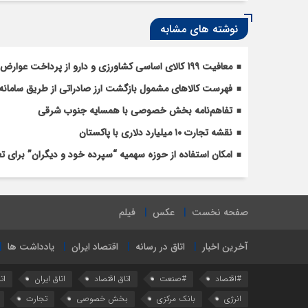
نوشته های مشابه
معافیت 199 کالای اساسی کشاورزی و دارو از پرداخت عوارض 1.2 درصدی واردات
فهرست کالاهای مشمول بازگشت ارز صادراتی از طریق سامانه 
تفاهم‌نامه بخش خصوصی با همسایه جنوب شرقی
نقشه تجارت ۱۰‌ میلیارد دلاری با پاکستان
امکان استفاده از حوزه سهمیه “سپرده خود و دیگران” برای 
صفحه نخست
عکس
فیلم
آخرین اخبار
اتاق در رسانه
اقتصاد ایران
یادداشت ها
#اقتصاد
#صنعت
اتاق اقتصاد
اتاق ایران
ات
انرژی
بانک مرکزی
بخش خصوصی
تجارت