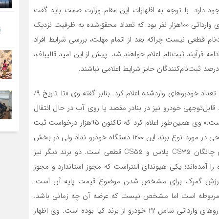
وجود دارد. با توجه به اظهارات این مقام وزارت صمت باید گفت
ظرفیت ثبت‌نام برای قرعه‌کشی اولویت‌بندی خرید خودروهای وارداتی ۱۰۰هزار نفر بود که تعداد محقق‌شده به ظرفیت نزدیک
نام‌ قطعی نیست چراکه بعد از اتمام مهلت، بررسی‌ شرایط افراد
دامه فرآیند ثبت‌نام اعلام خواهند شد. پیش از این امید قالیباف،
ضیغمی همچنین در نشست روز گذشته رقم جدیدی را برای تعداد خودروهای واردشده اعلام کرد. بنابر گفته وی «تا تاریخ ۹/
 شده و تعداد قابل‌توجهی خودرو نیز در بنادر مقصد یا روی آب در حال انتقال
به بنادر کشور هستند و قراردادهای خوبی هم بسته شده است.» وی همین‌طور اعلام کرد که تاکنون ۹۵هزار درخواست ثبت
سفارش برای واردات خودرو انجام شده است. ضیغمی توضیحی در مورد نوع برند این ۱۲۰۰ دستگاه خودرو نداد ولی در بخش
دیگری از صحبت‌های خود اشاره کرد که عرضه دو خودروی چانگان CS۳۵ پلاس و CS۵۵ قطعی است. دو برند دیگر نیز
را آمده‌اند؛ یکی هیوندای النتراست که مجوز استاندارد و مجوز
ته ارزش گمرک برای مشخص شدن موضوع قیمت پایه آن است.
ی مربوطه است اما مشخص نیست که عرضه آن چه زمانی باشد.
همچنین پیش از این نیز اعلام شده بود اولین محموله خودروهای وارداتی شامل ۲۲ خودرو از برند کیا بوده است. وی اظهار