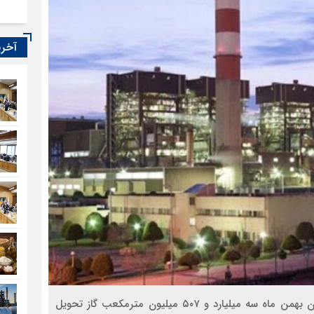
آخری
مدیرعامل شرکت گاز خراسان رضوی گفت: امسال تا پایان بهمن ماه سه میلیارد و ۵۰۷ میلیون مترمکعب گاز تحویل