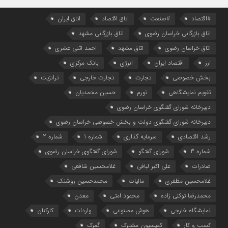
#اقتصاد
#صنعت
اتاق اقتصاد
اتاق ایران
اتاق بازرگانی خراسان رضوی
اتاق بازرگانی مشهد
اتاق خراسان رضوی
اتاق مشهد
احمد اثنی عشری
ارز
اقتصاد ایران
انرژی
بانک مرکزی
بخش خصوصی
تجارت
تجارت خارجی
ترانزیت
تقویم نمایشگاهی
تورم
حسین محمدیان
دبیرخانه شورای گفتگوی خراسان رضوی
دبیرخانه شورای گفتگوی دولت و بخش خصوصی خراسان رضوی
رشد اقتصادی
سرمایه گذاری
شماره 1
شماره 2
شماره 3
شورای گفتگو
شورای گفتگوی خراسان رضوی
صادرات
علی اکبر لبافی
غلامحسین شافعی
غلامحسین مظفری
مالیات
محمدحسین روشنک
محمدرضا توکلی زاده
محمود امتی
معدن
نمایشگاه خارجی
هوش مصنوعی
واردات
کارکنان
کسب و کار
کمیسیون مشترک
گمرک