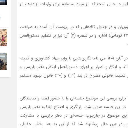
ن در حالی است که ارز مورد استفاده برای واردات نهاده‌ها، ارز
ند (1) تصویب‌نامه 16 مرداد سال 1397 هیأت وزیران و در جدول کالاهایی که در پیوست آن آمده به صراحت
اقلام مشمول نرخ ارز رسمی در تاریخ صدور مصوبه (ارز 4200 تومانی) اشاره و در تبصره (2) آن نیز بر تنظیم دستورالعمل
.
در این راستا اتحادیه واردکنندگان نهاده‌های دام‌وطیور ایران در آبان 1401 طی نامه‌نگاری‌هایی با وزیر جهاد کشاورزی و کمیته
 ابلاغ و اصرار بر اجرای دستورالعمل ابلاغی دفتر بازرسی و
نظارت بر کالاهای اساسی وزارت جهاد کشاورزی را مغایر بر تکلیف قانونی مصرح در بند (24) و (30) قانون بهبود مستمر
بدین‌ترتیب دبیرخانه کمیته حمایت از کسب‌وکار در آذر 1401 برای بررسی این موضوع جلسه‌ای را با حضور اعضا و نمایندگان
 در این جلسه عنوان شد، بازنگری و اصلاح ابلاغیه دفتر بازرسی
 این موضوع در چارچوب جلسه‌ای در دفتر بازرسی با مشارکت
د و در عین حال پیشنهاد شد که از این به بعد بخش حقوقی