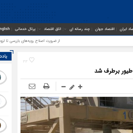
اد ایران
اقتصاد جهان
چند رسانه ای
اتاق اقتصاد
پرتال خدماتی
nglish
از ضرورت اصلاح رویه‌های بازرسی تا لزوم اصلاح حکم
یادد
33
 طیور برطرف شد