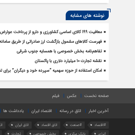
نوشته های مشابه
معافیت 199 کالای اساسی کشاورزی و دارو از پرداخت عوارض 1.2 درصدی واردات
فهرست کالاهای مشمول بازگشت ارز صادراتی از طریق سامانه 
تفاهم‌نامه بخش خصوصی با همسایه جنوب شرقی
نقشه تجارت ۱۰‌ میلیارد دلاری با پاکستان
امکان استفاده از حوزه سهمیه “سپرده خود و دیگران” برای 
صفحه نخست
عکس
فیلم
آخرین اخبار
اتاق در رسانه
اقتصاد ایران
یادداشت ها
#اقتصاد
#صنعت
اتاق اقتصاد
اتاق ایران
ات
انرژی
بانک مرکزی
بخش خصوصی
تجارت