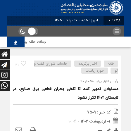
7:46:38
برابر با :
رسانه، حلقه پیوند میدان اقتصاد
خانه
اخبار برگزیده
جلسات شورای گفت و
36
گو
حوزه ریاست
رئیس اتاق ایران هشدار داد:
مسئولان تدبیر کنند تا تلخی بحران قطعی برق صنایع، در
تابستان 1402 تکرار نشود
کد خبر : 7509
۰۱ اردیبهشت ۱۴۰۲ - ۱۰:۰۴