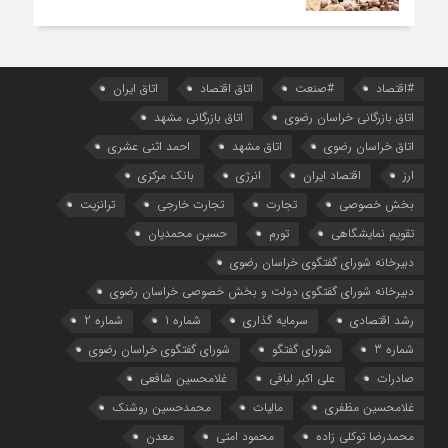
#اقتصاد
#صنعت
اتاق اقتصاد
اتاق ایران
اتاق بازرگانی خراسان رضوی
اتاق بازرگانی مشهد
اتاق خراسان رضوی
اتاق مشهد
احمد اثنی عشری
ارز
اقتصاد ایران
انرژی
بانک مرکزی
بخش خصوصی
تجارت
تجارت خارجی
ترانزیت
تقویم نمایشگاهی
تورم
حسین محمدیان
دبیرخانه شورای گفتگوی خراسان رضوی
دبیرخانه شورای گفتگوی دولت و بخش خصوصی خراسان رضوی
رشد اقتصادی
سرمایه گذاری
شماره 1
شماره 2
شماره 3
شورای گفتگو
شورای گفتگوی خراسان رضوی
صادرات
علی اکبر لبافی
غلامحسین شافعی
غلامحسین مظفری
مالیات
محمدحسین روشنک
محمدرضا توکلی زاده
محمود امتی
معدن