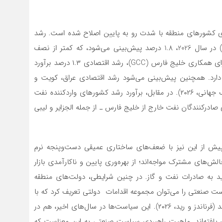
دی کشورهای منطقه با شدت رو به پایین اصلاح شده است. رشد
واقعی تولید ناخالص داخلی برای منطقه (به استثنای ایران) در سال 2026، 1.8 درصد پیش‌بینی می‌شود، که کمتر از نصف
پیش‌بینی ژانویه (4 درصد) است. برای کشورهای عضو شورای همکاری خلیج فارس (GCC)، رشد اقتصادی ۱.۳ درصد برآورد
ابل‌توجهی با پیش‌بینی قبلی ۴.۲ درصدی دارد. همچنین پیش‌بینی می‌شود رشد اقتصادی عراق، کویت و
قطر به‌ترتیب ۸.۶، ۶.۴ و ۵.۷ واحد درصد کاهش یابد (بانک جهانی، ۲۰۲۶). در مقابل، برآورد رشد کشورهای واردکننده نفت
ی صادرکنندگان نفت خارج از خلیج فارس ـ از جمله الجزایر و لیبی
ه پیش از این نیز با ضعف‌های ساختاری عمیقی دست‌وپنجه نرم
ش‌های مشترک مواجه‌اند؛ از بهره‌وری پایین و ناکارآمدی بازار
 به صادرات نفت و گاز. در چنین شرایطی، دولت‌های منطقه
است صنعتی را می‌توان مجموعه اقدامات دولتی تعریف کرد که با
هدف تقویت فعالیت‌های اقتصادی راهبردی طراحی می‌شوند (فرناندز و رید، ۲۰۲۶). این سیاست‌ها در سال‌های اخیر، هم در
افته‌اند. ماهیت راهبردی سیاست صنعتی به این معناست که