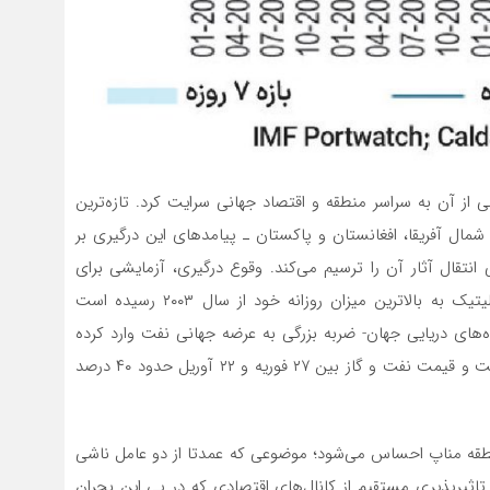
 شوک ناشی از آن به سراسر منطقه و اقتصاد جهانی سرایت کرد. تازه‌ترین
شمال آفریقا، افغانستان و پاکستان ـ پیامدهای این درگیری بر
 انتقال آثار آن را ترسیم می‌کند. وقوع درگیری، آزمایشی برای
میزان تاب‌آوری اقتصاد جهانی است. شاخص ریسک ژئوپلیتیک به بالاترین میزان روزانه خود از سال ۲۰۰۳ رسیده است
لوگاه‌های دریایی جهان- ضربه بزرگی به عرضه جهانی نفت وارد کرده
است. ترافیک دریایی در نزدیکی تنگه تقریبا متوقف شده است و قیمت نفت و گاز بین ۲۷ فوریه و ۲۲ آوریل حدود ۴۰ درصد
طقه مناپ احساس می‌شود؛ موضوعی که عمدتا از دو عامل ناشی
اثیرپذیری مستقیم از کانال‌های اقتصادی که در پی این بحران