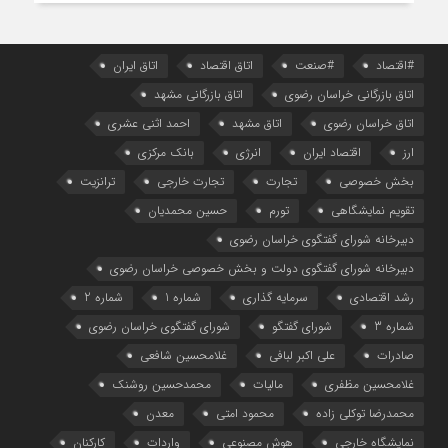
#اقتصاد
#صنعت
اتاق اقتصاد
اتاق ایران
اتاق بازرگانی خراسان رضوی
اتاق بازرگانی مشهد
اتاق خراسان رضوی
اتاق مشهد
احمد اثنی عشری
ارز
اقتصاد ایران
انرژی
بانک مرکزی
بخش خصوصی
تجارت
تجارت خارجی
ترانزیت
تقویم نمایشگاهی
تورم
حسین محمدیان
دبیرخانه شورای گفتگوی خراسان رضوی
دبیرخانه شورای گفتگوی دولت و بخش خصوصی خراسان رضوی
رشد اقتصادی
سرمایه گذاری
شماره 1
شماره 2
شماره 3
شورای گفتگو
شورای گفتگوی خراسان رضوی
صادرات
علی اکبر لبافی
غلامحسین شافعی
غلامحسین مظفری
مالیات
محمدحسین روشنک
محمدرضا توکلی زاده
محمود امتی
معدن
نمایشگاه خارجی
هوش مصنوعی
واردات
کارکنان