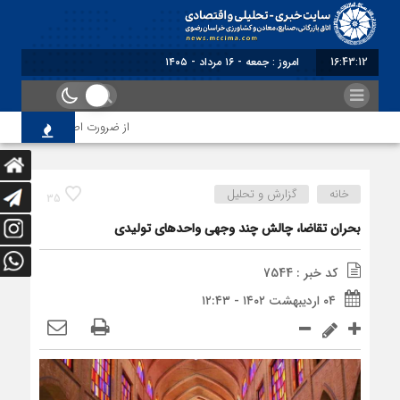
16:43:12
براب
از ضرورت اصلاح رویه‌های بازر
خانه
گزارش و تحلیل
35
بحران تقاضا، چالش چند وجهی واحدهای تولیدی
کد خبر : 7544
۰۴ اردیبهشت ۱۴۰۲ - ۱۲:۴۳