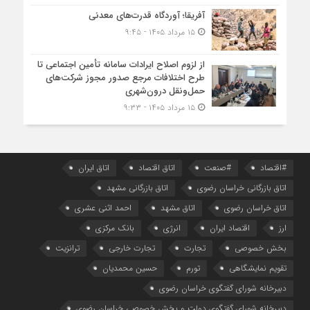
آفریقا؛ آوردگاه قدرت‌های معدنی
۱۵ مرداد ۱۴۰۵ - ۹:۴۵
از لزوم اصلاح ایرادات سامانه تأمین اجتماعی تا
طرح اختلافات مرجع صدور مجوز شرکت‌های
حمل‌ونقل درون‌شهری
۱۵ مرداد ۱۴۰۵ - ۹:۳۳
#اقتصاد
#صنعت
اتاق اقتصاد
اتاق ایران
اتاق بازرگانی خراسان رضوی
اتاق بازرگانی مشهد
اتاق خراسان رضوی
اتاق مشهد
احمد اثنی عشری
ارز
اقتصاد ایران
انرژی
بانک مرکزی
بخش خصوصی
تجارت
تجارت خارجی
ترانزیت
تقویم نمایشگاهی
تورم
حسین محمدیان
دبیرخانه شورای گفتگوی خراسان رضوی
دبیرخانه شورای گفتگوی دولت و بخش خصوصی خراسان رضوی