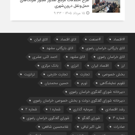
طرح اختلافات مرجع صدور مجوز شرکت‌های
حمل‌ونقل درون‌شهری
۱۵ مرداد ۱۴۰۵ - ۹:۳۳
#اقتصاد
#صنعت
اتاق اقتصاد
اتاق ایران
اتاق بازرگانی خراسان رضوی
اتاق بازرگانی مشهد
اتاق خراسان رضوی
اتاق مشهد
احمد اثنی عشری
ارز
اقتصاد ایران
انرژی
بانک مرکزی
بخش خصوصی
تجارت
تجارت خارجی
ترانزیت
تقویم نمایشگاهی
تورم
حسین محمدیان
دبیرخانه شورای گفتگوی خراسان رضوی
دبیرخانه شورای گفتگوی دولت و بخش خصوصی خراسان رضوی
رشد اقتصادی
سرمایه گذاری
شماره 1
شماره 2
شماره 3
شورای گفتگو
شورای گفتگوی خراسان رضوی
صادرات
علی اکبر لبافی
غلامحسین شافعی