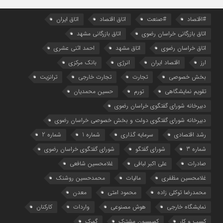
#اقتصاد
#صنعت
اتاق اقتصاد
اتاق ایران
اتاق بازرگانی خراسان رضوی
اتاق بازرگانی مشهد
اتاق خراسان رضوی
اتاق مشهد
احمد اثنی عشری
ارز
اقتصاد ایران
انرژی
بانک مرکزی
بخش خصوصی
تجارت
تجارت خارجی
ترانزیت
تقویم نمایشگاهی
تورم
حسین محمدیان
دبیرخانه شورای گفتگوی خراسان رضوی
دبیرخانه شورای گفتگوی دولت و بخش خصوصی خراسان رضوی
رشد اقتصادی
سرمایه گذاری
شماره 1
شماره 2
شماره 3
شورای گفتگو
شورای گفتگوی خراسان رضوی
صادرات
علی اکبر لبافی
غلامحسین شافعی
غلامحسین مظفری
مالیات
محمدحسین روشنک
محمدرضا توکلی زاده
محمود امتی
معدن
نمایشگاه خارجی
هوش مصنوعی
واردات
کارکنان
کسب و کار
کمیسیون مشترک
گمرک