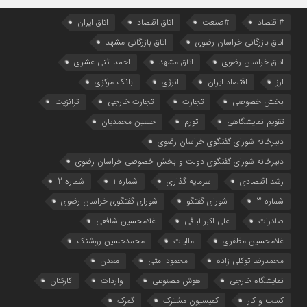
#اقتصاد
#صنعت
اتاق اقتصاد
اتاق ایران
اتاق بازرگانی خراسان رضوی
اتاق بازرگانی مشهد
اتاق خراسان رضوی
اتاق مشهد
احمد اثنی عشری
ارز
اقتصاد ایران
انرژی
بانک مرکزی
بخش خصوصی
تجارت
تجارت خارجی
ترانزیت
تقویم نمایشگاهی
تورم
حسین محمدیان
دبیرخانه شورای گفتگوی خراسان رضوی
دبیرخانه شورای گفتگوی دولت و بخش خصوصی خراسان رضوی
رشد اقتصادی
سرمایه گذاری
شماره 1
شماره 2
شماره 3
شورای گفتگو
شورای گفتگوی خراسان رضوی
صادرات
علی اکبر لبافی
غلامحسین شافعی
غلامحسین مظفری
مالیات
محمدحسین روشنک
محمدرضا توکلی زاده
محمود امتی
معدن
نمایشگاه خارجی
هوش مصنوعی
واردات
کارکنان
کسب و کار
کمیسیون مشترک
گمرک