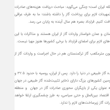
مسئله ایران است؛ چنگی می‌گوید: مباحث‌ دریافت هزینه‌های صادرات
یدات لازم برای پرداخت گاز را داشته باشند؛ ما به طرف عراقی
افت کنیم. قرارداد بصره هم سال آینده به پایان می رسد.
ن و عمان خواستار واردات گاز از ایران هستند و مذاکرات با این
ای لازم برای امضای قرارداد با برخی کشورها هنوز مهیا نیست.
 شرکت ملی گاز ایران می‌گوید: سوآپ روزانه ۱۰ میلیون مترمکعب گاز ترکمنستان هم در حال اجراست و واردات گاز از
ایران با حدود ۳۴تریلیون مترمکعب، رتبه اول ذخایر تثبیت‌شده گاز طبیعی در دنیا را دارد. پس از ایران، روسیه با حدود 32.5 و
ومین و سومین کشورهای بزرگ دارای ذخایر تثبیت‌‌شده گاز طبیعی در جهان
 به عنوان یکی از بازیگران محوری صادرات گاز در جهان و منطقه
د اقتصاد بین‌الملل و حتی سیاسی، به طرز چشمگیری ارتقا خواهد
 گاز زیرساخت‌های لازم را ندارد.