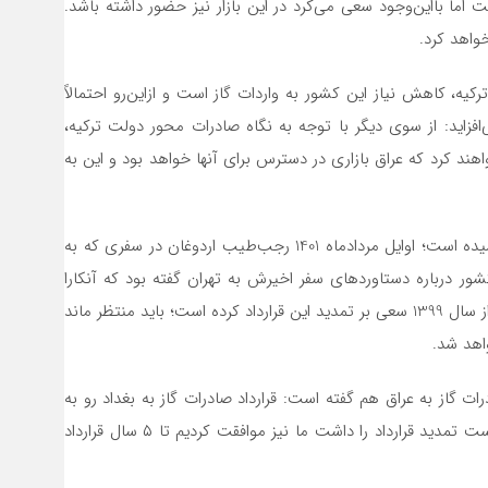
 اما بااین‌وجود سعی می‌کرد در این بازار نیز حضور داشته باشد.
واهد کرد.
، کاهش نیاز این کشور به واردات گاز است و ازاین‌رو احتمالاً
‌افزاید: از سوی دیگر با توجه به نگاه صادرات محور دولت ترکیه،
 خواهند کرد که عراق بازاری در دسترس برای آنها خواهد بود و این به
حالا قرارداد 25 ساله گاز ایران و ترکیه به فصل پایانی خود رسیده است؛ اوایل مردادماه 1401 رجب‌طیب اردوغان در سفری که به
ور درباره دستاوردهای سفر اخیرش به تهران گفته بود که آنکارا
خرید نفت و گاز از ایران را افزایش خواهد داد. ایران هم بارها از سال 1399 سعی بر تمدید این قرارداد کرده است؛ باید منتظر ماند
اهد شد.
ت گاز به عراق هم گفته است: قرارداد صادرات گاز به بغداد رو به
اتمام است، مذاکراتی با طرف عراقی داشتیم این کشور درخواست تمدید قرارداد را داشت ما نیز موافقت کردیم تا ۵ سال قرارداد