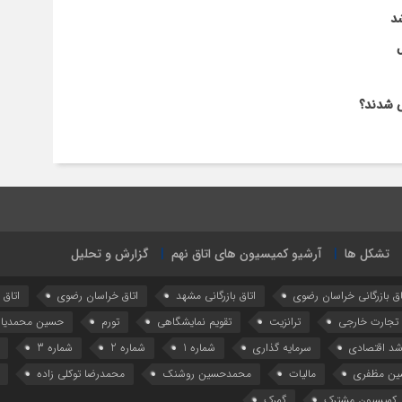
شد
ل
ص شدند؟
تشکل ها
آرشیو کمیسیون های اتاق نهم
گزارش و تحلیل
اق بازرگانی خراسان رضوی
اتاق بازرگانی مشهد
اتاق خراسان رضوی
اتاق
تجارت خارجی
ترانزیت
تقویم نمایشگاهی
تورم
حسین محمدیا
شد اقتصادی
سرمایه گذاری
شماره 1
شماره 2
شماره 3
ین مظفری
مالیات
محمدحسین روشنک
محمدرضا توکلی زاده
کمیسیون مشترک
گمرک