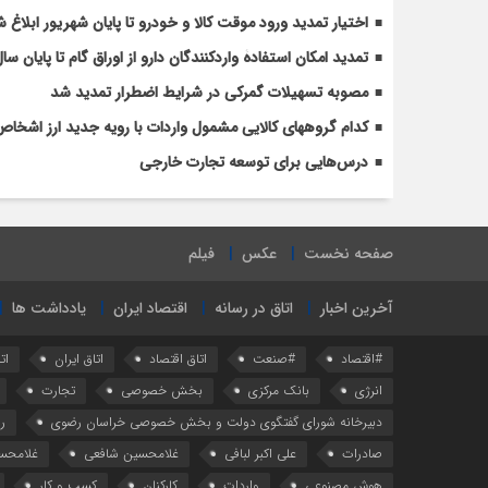
اختیار تمدید ورود موقت کالا و خودرو تا پایان شهریور ابلاغ 
تمدید امکان استفادۀ واردکنندگان دارو از اوراق گام تا پایان سا
مصوبه تسهیلات گمرکی در شرایط اضطرار تمدید شد
کدام گروههای کالایی مشمول واردات با رویه جدید ارز اشخا
درس‌هایی برای توسعه تجارت خارجی
صفحه نخست
عکس
فیلم
آخرین اخبار
اتاق در رسانه
اقتصاد ایران
یادداشت ها
#اقتصاد
#صنعت
اتاق اقتصاد
اتاق ایران
ات
انرژی
بانک مرکزی
بخش خصوصی
تجارت
دبیرخانه شورای گفتگوی دولت و بخش خصوصی خراسان رضوی
ر
صادرات
علی اکبر لبافی
غلامحسین شافعی
غلامحس
هوش مصنوعی
واردات
کارکنان
کسب و کار