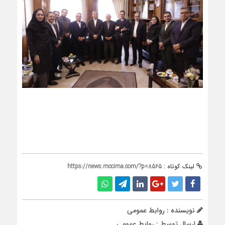
لینک کوتاه :
https://news.mccima.com/?p=8565
نویسنده : روابط عمومی
ارسال توسط :
روابط عمومی