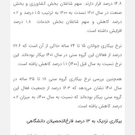
١۴.٨ درصد قرار دارند. سهم شاغلان بخش کشاورزی و بخش
صنعت در سال 1401 نسدت به 1400 به ترتیب 1.5 درصد و 0.2
درصد کاهش و سهم شاغلان بخش خدمات 1.8 درصد
افزایش داشته است.
نرخ بیکاری جوانان ١۵ تا ٢۴ ساله حاکی از آن است که ٢٢.۶
درصد از فعالان این گروه سنی در سال ١۴٠١ بیکار بوده‌اند. این
نرخ نسبت به سال قبل (١۴٠٠) ١.١ درصد کاهش یافته است.
همچنین بررسی نرخ بیکاری گروه سنی ١٨ تا ٣۵ ساله در
سال ١۴٠١ نشان می‌دهد که ١۶.٣ درصد از جمعیت فعال این
گروه سنی بیکار بوده‌اند که نسبت به سال ١۴٠٠، به میزان ٠.٢
درصد کاهش یافته است.
بیکاری نزدیک به 13 درصد فارغ‌التحصیلان دانشگاهی