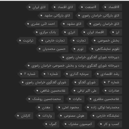
#اقتصاد
#صنعت
اتاق اقتصاد
اتاق ایران
اتاق بازرگانی خراسان رضوی
اتاق بازرگانی مشهد
اتاق خراسان رضوی
اتاق مشهد
احمد اثنی عشری
ارز
اقتصاد ایران
انرژی
بانک مرکزی
بخش خصوصی
تجارت
تجارت خارجی
ترانزیت
تقویم نمایشگاهی
تورم
حسین محمدیان
دبیرخانه شورای گفتگوی خراسان رضوی
دبیرخانه شورای گفتگوی دولت و بخش خصوصی خراسان رضوی
رشد اقتصادی
سرمایه گذاری
شماره 1
شماره 2
شماره 3
شورای گفتگو
شورای گفتگوی خراسان رضوی
صادرات
علی اکبر لبافی
غلامحسین شافعی
غلامحسین مظفری
مالیات
محمدحسین روشنک
محمدرضا توکلی زاده
محمود امتی
معدن
نمایشگاه خارجی
هوش مصنوعی
واردات
کارکنان
کسب و کار
کمیسیون مشترک
گمرک