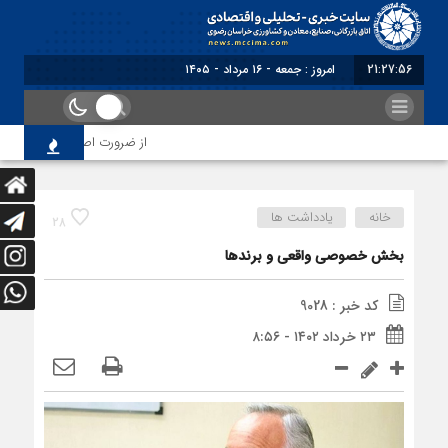
21:27:56
برابر با : Frid
از ضرورت اصلاح رویه‌های بازرس
خانه
یادداشت ها
28
بخش خصوصی واقعی و برندها
کد خبر : 9028
۲۳ خرداد ۱۴۰۲ - ۸:۵۶