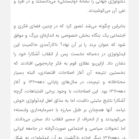
تکنولوژی جهانی را نشانه «وابستگی» می‌دانستند و در طرد و
نفی آن می‌کوشیدند.
بنابراین چگونه می‌شد تصور کرد که در چنین فضای فکری و
اجتماعی یک بنگاه بخش خصوصی به اندازه‌ای بزرگ و موفق
شود که عنوان برند را بر آن نهاد؟ ناکارآمدی حاکمیتِ این
ایدئولوژی در ده‌ساله نخست پس از انقلاب آشکارا خود را
نشان داد. ازاین‌رو عقلای قوم به فکر چاره‌جویی افتادند که
نخستین نتیجه آن آغاز اصلاحات اقتصادی، البته بسیار
محتاطانه و نیم‌بند، در سال‌های پایانی دهه1360 و آغاز
دهه1370 بود. این اصلاحات، با وجود برخی اشتباهات، گرچه
آشکارا نتایج مثبتی داشت، اما به مذاق اهل ایدئولوژی خوش
نیامد. آنها همچنان بر طبل مبارزه با «سرمایه‌داری وابسته»
می‌کوبیدند و از انحراف از مسیر انقلاب داد سخن می‌دادند.
اما تحولات سیاسی و اجتماعی صورت‌گرفته در جامعه ایرانی
در دهه1370 دیگر اجازه بازگشت به آن ایدئولوژی به شکل