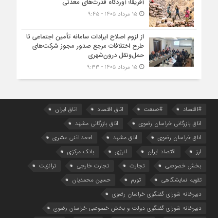
آفریقا؛ آوردگاه قدرت‌های معدنی
۱۵ مرداد ۱۴۰۵ - ۹:۴۵
از لزوم اصلاح ایرادات سامانه تأمین اجتماعی تا
طرح اختلافات مرجع صدور مجوز شرکت‌های
حمل‌ونقل درون‌شهری
۱۵ مرداد ۱۴۰۵ - ۹:۳۳
#اقتصاد
#صنعت
اتاق اقتصاد
اتاق ایران
اتاق بازرگانی خراسان رضوی
اتاق بازرگانی مشهد
اتاق خراسان رضوی
اتاق مشهد
احمد اثنی عشری
ارز
اقتصاد ایران
انرژی
بانک مرکزی
بخش خصوصی
تجارت
تجارت خارجی
ترانزیت
تقویم نمایشگاهی
تورم
حسین محمدیان
دبیرخانه شورای گفتگوی خراسان رضوی
دبیرخانه شورای گفتگوی دولت و بخش خصوصی خراسان رضوی