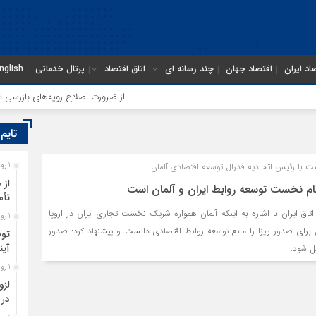
اد ایران
اقتصاد جهان
چند رسانه ای
اتاق اقتصاد
پرتال خدماتی
nglish
از ضرورت اصلاح رویه‌های بازرسی تا لز
تایم
با رئیس اتحادیه فدرال توسعه اقتصادی آلمان
1 روز قبل
از 
ام نخست توسعه روابط ایران و آلمان است
تأم
ق ایران با اشاره به اینکه آلمان همواره شریک نخست تجاری ایران در اروپا
1 روز قبل
 برای صدور ویزا را مانع توسعه روابط اقتصادی دانست و پیشنهاد کرد: صدور
توق
آین
ل شود.
1 روز قبل
لزو
در 