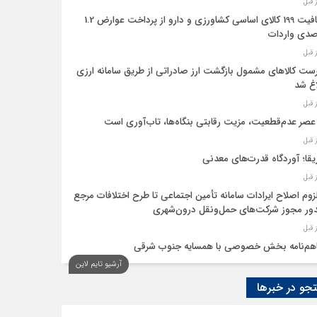
معافیت 199 کالای اساسی کشاورزی و دارو از پرداخت عوارض 1.2
دی واردات
ست کالاهای مشمول بازگشت ارز صادراتی از طریق سامانه ارزی
اغ شد
عصر عدم‌قطعیت، مزیت رقابتی بنگاه‌ها، تاب‌آوری است
یقا؛ آوردگاه قدرت‌های معدنی
لزوم اصلاح ایرادات سامانه تأمین اجتماعی تا طرح اختلافات مرجع
ر مجوز شرکت‌های حمل‌ونقل درون‌شهری
هم‌نامه بخش خصوصی با همسایه جنوب شرقی
آرشیو تایم لاین
 اقتصاد‌ها از هوش مصنوعی
و در خبرها