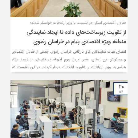
فعالان اقتصادی استان در نشست با وزیر ارتباطات خواستار شدند؛
از تقویت زیرساخت‌های داده تا ایجاد نمایندگی
منطقه ویژه اقتصادی پیام در خراسان رضوی
اعضای هیات نمایندگان اتاق بازرگانی خراسان رضوی، جمعی از فعالان اقتصادی
و مسئولان این استان، عصر امروز، سوم آذرماه در نشستی با «سید ستار
هاشمی»، وزیر ارتباطات و فناوری اطلاعات دیدار کردند. در این نشست که
استاندار خراسان رضوی، رئیس کمیسیون اصل نود و یکی از نمایندگان مشهد
در مجلس شورای اسلامی نیز حضور داشتند، فعالان حوزه دانش بنیان و
۲۰
اقتصاد دیجیتال استان، به بیان نقطه نظرات، دیدگاه‌ها و دغدغه‌های خود در
دی
این حوزه پرداختند و انتظارات خود از وزیر ارتباطات دولت چهاردهم را مطرح
کردند.