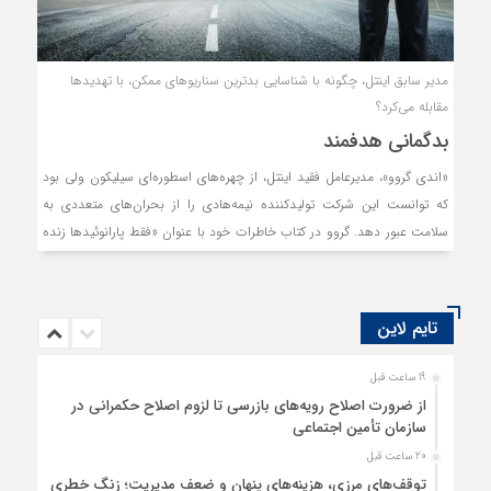
مدیر سابق اینتل، چگونه با شناسایی بدترین سناریوهای ممکن، با تهدیدها
مقابله می‌کرد؟
بدگمانی هدفمند
«اندی گروو»، مدیرعامل فقید اینتل، از چهره‌های اسطوره‌ای سیلیکون ولی بود
که توانست این شرکت تولیدکننده نیمه‌هادی را از بحران‌های متعددی به
سلامت عبور دهد. گروو در کتاب خاطرات خود با عنوان «فقط پارانوئیدها زنده
می‌مانند» که در سال ۱۹۹۶ منتشر شد، بر این نکته تاکید می‌کند که رهبران
کسب‌وکار باید همواره کاملا هوشیار و آماده مقابله با تهدیدهایی باشند که
می‌توانند برتری رقابتی‌شان را از میان ببرند.
تایم لاین
19 ساعت قبل
از ضرورت اصلاح رویه‌های بازرسی تا لزوم اصلاح حکمرانی در
سازمان تأمین اجتماعی
20 ساعت قبل
توقف‌های مرزی، هزینه‌های پنهان و ضعف مدیریت؛ زنگ خطری