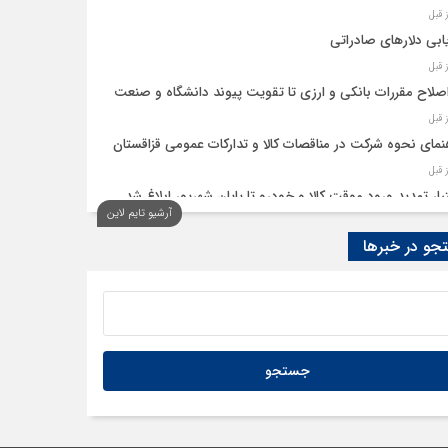
ابی دلارهای صادراتی
اصلاح مقررات بانکی و ارزی تا تقویت پیوند دانشگاه و صنعت
نمای نحوه شرکت در مناقصات کالا و تدارکات عمومی قزاقستان
یار تمدید ورود موقت کالا و خودرو تا پایان شهریور ابلاغ شد
آرشیو تایم لاین
و در خبرها
ید امکان استفادۀ واردکنندگان دارو از اوراق گام تا پایان سال
به تسهیلات گمرکی در شرایط اضطرار تمدید شد