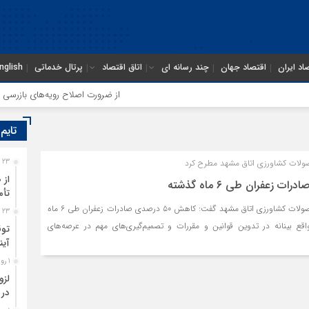
اد ایران
اقتصاد جهان
چند رسانه ای
اتاق اقتصاد
پرتال خدماتی
nglish
از ضرورت اصلاح رویه‌های بازرسی تا لز
تایم
لات کشاورزی اتاق مشهد مطرح کرد
23 ساعت قبل
از 
تأم
رئیس کمیسیون آب و محصولات کشاورزی اتاق مشهد گفت: کاهش ۵۰ درصدی صادرات زعفران طی ۶ ماه
23 ساعت قبل
اقع بینانه در تدوین قوانین و مقررات و تصمیم‌گیری‌های مهم در عرصه‌های
توق
آین
1 روز قبل
لزو
در 