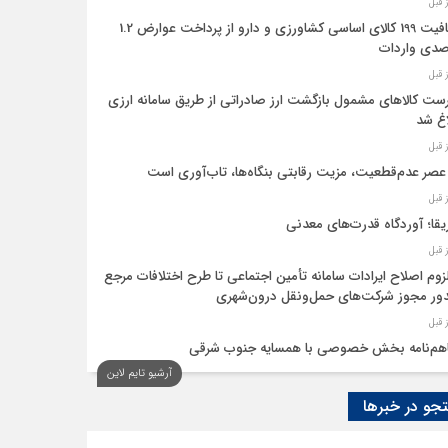
معافیت 199 کالای اساسی کشاورزی و دارو از پرداخت عوارض 1.2
دی واردات
ست کالاهای مشمول بازگشت ارز صادراتی از طریق سامانه ارزی
اغ شد
عصر عدم‌قطعیت، مزیت رقابتی بنگاه‌ها، تاب‌آوری است
یقا؛ آوردگاه قدرت‌های معدنی
لزوم اصلاح ایرادات سامانه تأمین اجتماعی تا طرح اختلافات مرجع
ر مجوز شرکت‌های حمل‌ونقل درون‌شهری
هم‌نامه بخش خصوصی با همسایه جنوب شرقی
آرشیو تایم لاین
 اقتصاد‌ها از هوش مصنوعی
و در خبرها