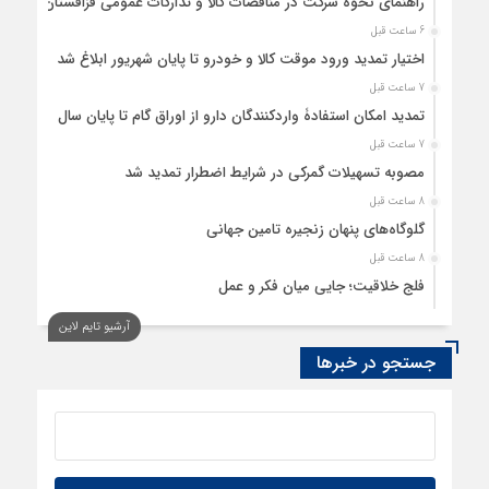
راهنمای نحوه شرکت در مناقصات کالا و تدارکات عمومی قزاقستان
6 ساعت قبل
اختیار تمدید ورود موقت کالا و خودرو تا پایان شهریور ابلاغ شد
7 ساعت قبل
تمدید امکان استفادۀ واردکنندگان دارو از اوراق گام تا پایان سال
7 ساعت قبل
مصوبه تسهیلات گمرکی در شرایط اضطرار تمدید شد
8 ساعت قبل
گلوگاه‌های پنهان زنجیره تامین جهانی
8 ساعت قبل
فلج خلاقیت؛ جایی میان فکر و عمل
8 ساعت قبل
آرشیو تایم لاین
رسانه، حلقه پیوند میدان اقتصاد و عرصه تصمیم‌گیری است
جستجو در خبرها
9 ساعت قبل
کدام گروههای کالایی مشمول واردات با رویه جدید ارز اشخاص
شدند؟