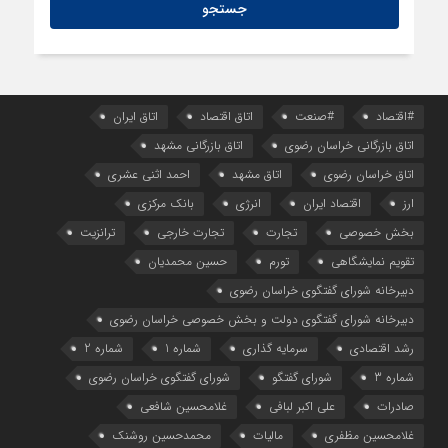
#اقتصاد
#صنعت
اتاق اقتصاد
اتاق ایران
اتاق بازرگانی خراسان رضوی
اتاق بازرگانی مشهد
اتاق خراسان رضوی
اتاق مشهد
احمد اثنی عشری
ارز
اقتصاد ایران
انرژی
بانک مرکزی
بخش خصوصی
تجارت
تجارت خارجی
ترانزیت
تقویم نمایشگاهی
تورم
حسین محمدیان
دبیرخانه شورای گفتگوی خراسان رضوی
دبیرخانه شورای گفتگوی دولت و بخش خصوصی خراسان رضوی
رشد اقتصادی
سرمایه گذاری
شماره 1
شماره 2
شماره 3
شورای گفتگو
شورای گفتگوی خراسان رضوی
صادرات
علی اکبر لبافی
غلامحسین شافعی
غلامحسین مظفری
مالیات
محمدحسین روشنک