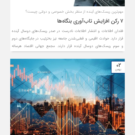
مهم‌ترین ریسک‏‏‌های آینده از منظر بخش خصوصی و دولتی چیست؟
۷ رکن افزایش تاب‏‏‌آوری بنگاه‏‏‌ها
فقدان اطلاعات و انتشار اطلاعات نادرست‏‏‌ در صدر ریسک‏‏‌های دوسال آینده
قرار دارد. حوادث اقلیمی‏‏‌ و قطبی‌شدن جامعه‏‏‌ نیز به‏‏‌‌ترتیب‏‏‌ در جایگاه‌های دوم
و سوم ریسک‏‏‌های دوسال آینده قرار دارند. مجمع‏‏‌ جهانی‏‏‌ اقتصاد هرساله‏‏‌
براساس «نظرسنجی‏‏‌ درک خطرات جهانی‏‏‌» گزارشی‏‏‌ از ریسک‏‏‌های آتی‏‏‌ پیش‏‏‌‌روی
اقتصادها منتشر می‌کند. در گزارش سال گذشته‏‏‌ درباره ریسک‏‏‌های جهانی‏‏‌
۰۲
هشدار داده شده است‏‏‌ که‏‏‌ جهان به‏‏‌‌راحتی‏‏‌ از شوک‌های مستمر باز نخواهد
بهمن
گشت‏‏‌. اکنون با آغاز سال ٢٠٢٤، در نسخه‏‏‌ نوزدهم‏‏‌ گزارش ریسک‏‏‌های جهانی‏‏‌ که‏‏‌
نظرات نزدیک‏‏‌ به‏‏‌ ١٥٠٠کارشناس دانشگاهی‏‏‌، کسب‌وکار، دولت‏‏‌، جامعه‏‏‌ جهانی‏‏‌ و
مدنی‏‏‌ از ١٢٤کشور جمع‏‏‌آوری شده است‏‏‌، جهانی‏‏‌ ترسیم‏‏‌ شده که‏‏‌ با دو بحران
اساسی‏‏‌ «تغییرات آب‌وهوایی» و «تنش‏‏‌ها» روبه‌روست‏‏‌. این‏‏‌ درحالی‏‏‌ است‏‏‌ که‏‏‌
این‏‏‌ تهدیدها در پس‏‏‌‌زمینه‏‏‌ای از تغییرات سریع‏‏‌ تکنولوژیک‏‏‌ و نااطمینانی‏‏‌های
اقتصادی بروز خواهند یافت‏‏‌.