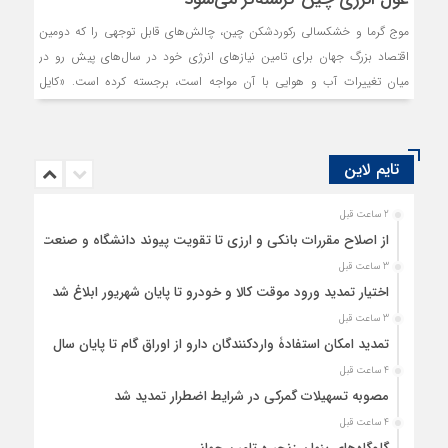
موج گرما و خشکسالی رکوردشکن چین، چالش‌های قابل توجهی را که دومین
اقتصاد بزرگ جهان برای تامین نیازهای انرژی خود در سال‌های پیش رو در
میان تغییرات آب و هوایی با آن مواجه است، برجسته کرده است. «کایل
مولین» در گزارش ۷ سپتامبر در الجزیره نوشت، آب و هوای گرم‌تر و خشک‌‌تر،
مصرف انرژی عظیم چین را در سال‌های آینده افزایش می‌‌دهد. این به آن
معناست که سیاستگذاران نه تنها نیاز به مدیریت ماهرانه گذار از سوخت‌‌های
تایم لاین
فسیلی به سمت انرژی سبز دارند، بلکه باید با کمبودهای شبکه انرژی‌‌های
تجدیدپذیر مانند آبی و بادی مقابله کنند. محدودیت‌‌های شبکه انرژی‌‌های
2 ساعت قبل
تجدیدپذیر موجود در چین ماه گذشته زمانی آشکار شد که خشکسالی
از اصلاح مقررات بانکی و ارزی تا تقویت پیوند دانشگاه و صنعت
نیروگاه‌های برق آبی در امتداد رودخانه یانگ تسه را مختل کرد و میلیون‌‌ها
3 ساعت قبل
شهروند و کسب‌‌وکار را در جنوب غربی این کشور بدون برق گذاشت.
اختیار تمدید ورود موقت کالا و خودرو تا پایان شهریور ابلاغ شد
3 ساعت قبل
تمدید امکان استفادۀ واردکنندگان دارو از اوراق گام تا پایان سال
4 ساعت قبل
مصوبه تسهیلات گمرکی در شرایط اضطرار تمدید شد
4 ساعت قبل