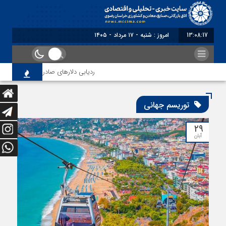
13:08:18
امروز : شنبه - ۱۷ مرداد - ۱۴۰۵
ردیابی دلارهای صادراتی
از اص
توریسم جهانی
۲۹
آبان