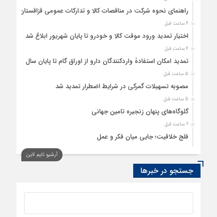
راهنمای نحوه شرکت در مناقصات کالا و تدارکات عمومی قزاقستان
4 ساعت قبل
اختیار تمدید ورود موقت کالا و خودرو تا پایان شهریور ابلاغ شد
4 ساعت قبل
تمدید امکان استفادۀ واردکنندگان دارو از اوراق گام تا پایان سال
5 ساعت قبل
مصوبه تسهیلات گمرکی در شرایط اضطرار تمدید شد
5 ساعت قبل
گلوگاه‌های پنهان زنجیره تامین جهانی
6 ساعت قبل
فلج خلاقیت؛ جایی میان فکر و عمل
6 ساعت قبل
آرشیو تایم لاین
رسانه، حلقه پیوند میدان اقتصاد و عرصه تصمیم‌گیری است
جستجو در خبرها
7 ساعت قبل
کدام گروههای کالایی مشمول واردات با رویه جدید ارز اشخاص
شدند؟