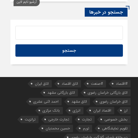
آرشیو تایم لاین
5 ساعت قبل
سود اقتصاد‌ها از هوش مصنوعی
جستجو در خبرها
#اقتصاد
#صنعت
اتاق اقتصاد
اتاق ایران
اتاق بازرگانی خراسان رضوی
اتاق بازرگانی مشهد
اتاق خراسان رضوی
اتاق مشهد
احمد اثنی عشری
ارز
اقتصاد ایران
انرژی
بانک مرکزی
بخش خصوصی
تجارت
تجارت خارجی
ترانزیت
تقویم نمایشگاهی
تورم
حسین محمدیان
دبیرخانه شورای گفتگوی خراسان رضوی