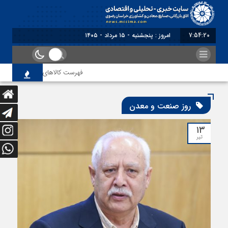
7:54:21
برابر با : Thursday - 6 August
فهرست کالاهای مشمول بازگشت ارز صا
روز صنعت و معدن
۱۳
تیر