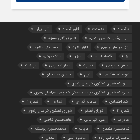
#اقتصاد
#صنعت
اتاق اقتصاد
اتاق ایران
اتاق بازرگانی خراسان رضوی
اتاق بازرگانی مشهد
اتاق خراسان رضوی
اتاق مشهد
احمد اثنی عشری
ارز
اقتصاد ایران
انرژی
بانک مرکزی
بخش خصوصی
تجارت
تجارت خارجی
ترانزیت
تقویم نمایشگاهی
تورم
حسین محمدیان
دبیرخانه شورای گفتگوی خراسان رضوی
دبیرخانه شورای گفتگوی دولت و بخش خصوصی خراسان رضوی
رشد اقتصادی
سرمایه گذاری
شماره 1
شماره 2
شماره 3
شورای گفتگو
شورای گفتگوی خراسان رضوی
صادرات
علی اکبر لبافی
غلامحسین شافعی
غلامحسین مظفری
مالیات
محمدحسین روشنک
محمدرضا توکلی زاده
محمود امتی
معدن