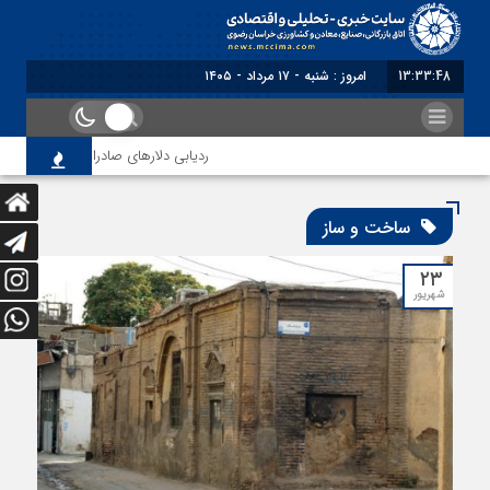
13:33:48
امروز : شنبه - ۱۷ مرداد - ۱۴۰۵
ردیابی دلارهای صادراتی
از اص
ساخت و ساز
۲۳
شهریور