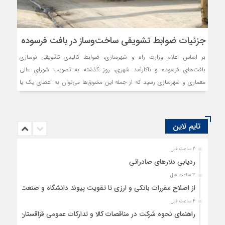
جزئیات ضوابط تشویقی ساخت‌وساز در بافت فرسوده
بر اساس اعلام وزارت راه و شهرسازی، ضوابط کالبدی تشویقی نوسازی
بافت‌های فرسوده و ناکارآمد شهری، روز گذشته به تصویب شورای عالی
معماری و شهرسازی رسید که از جمله این مشوق‌‌ها می‌توان به اعطای یک یا
دو طبقه تشویقی نسبت به تراکم طرح مصوب، تسهیل در ضوابط پارکینگ،
امکان احداث واحدهای مسکونی با زیربنای کمتر از حدنصاب و عدم احتساب
مساحت بالکن و تراس در محاسبه تراکم ساختمانی اشاره کرد.
تایم لاین
2 ساعت قبل
ردیابی دلارهای صادراتی
3 ساعت قبل
از اصلاح مقررات بانکی و ارزی تا تقویت پیوند دانشگاه و صنعت
4 ساعت قبل
راهنمای نحوه شرکت در مناقصات کالا و تدارکات عمومی قزاقستان