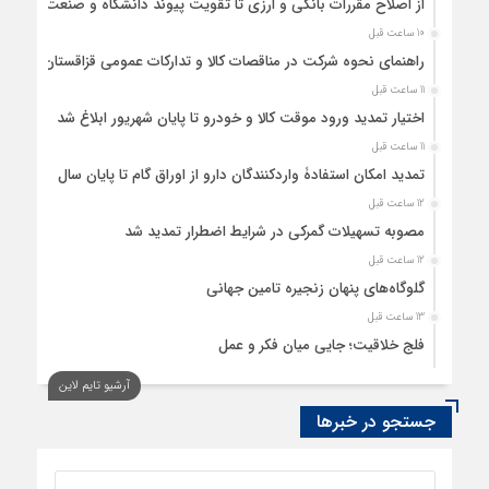
از اصلاح مقررات بانکی و ارزی تا تقویت پیوند دانشگاه و صنعت
10 ساعت قبل
راهنمای نحوه شرکت در مناقصات کالا و تدارکات عمومی قزاقستان
11 ساعت قبل
اختیار تمدید ورود موقت کالا و خودرو تا پایان شهریور ابلاغ شد
11 ساعت قبل
تمدید امکان استفادۀ واردکنندگان دارو از اوراق گام تا پایان سال
12 ساعت قبل
مصوبه تسهیلات گمرکی در شرایط اضطرار تمدید شد
12 ساعت قبل
گلوگاه‌های پنهان زنجیره تامین جهانی
13 ساعت قبل
فلج خلاقیت؛ جایی میان فکر و عمل
13 ساعت قبل
آرشیو تایم لاین
رسانه، حلقه پیوند میدان اقتصاد و عرصه تصمیم‌گیری است
جستجو در خبرها
14 ساعت قبل
کدام گروههای کالایی مشمول واردات با رویه جدید ارز اشخاص
شدند؟