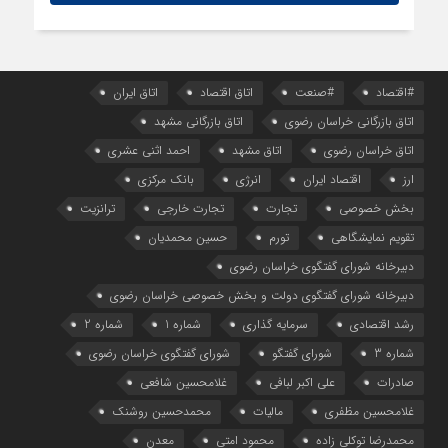
#اقتصاد
#صنعت
اتاق اقتصاد
اتاق ایران
اتاق بازرگانی خراسان رضوی
اتاق بازرگانی مشهد
اتاق خراسان رضوی
اتاق مشهد
احمد اثنی عشری
ارز
اقتصاد ایران
انرژی
بانک مرکزی
بخش خصوصی
تجارت
تجارت خارجی
ترانزیت
تقویم نمایشگاهی
تورم
حسین محمدیان
دبیرخانه شورای گفتگوی خراسان رضوی
دبیرخانه شورای گفتگوی دولت و بخش خصوصی خراسان رضوی
رشد اقتصادی
سرمایه گذاری
شماره 1
شماره 2
شماره 3
شورای گفتگو
شورای گفتگوی خراسان رضوی
صادرات
علی اکبر لبافی
غلامحسین شافعی
غلامحسین مظفری
مالیات
محمدحسین روشنک
محمدرضا توکلی زاده
محمود امتی
معدن