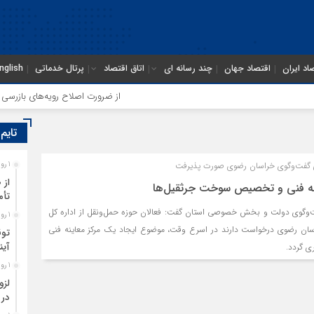
اد ایران
اقتصاد جهان
چند رسانه ای
اتاق اقتصاد
پرتال خدماتی
nglish
از ضرورت اصلاح رویه‌های بازرسی تا ل
تایم
 گفت‌وگوی خراسان رضوی صورت پذیرفت
1 روز قبل
از 
اینه فنی و تخصیص سوخت جرثقیل‌ها
تأم
‌وگوی دولت و بخش خصوصی استان گفت: فعالان حوزه حمل‌ونقل از اداره کل
1 روز قبل
راسان رضوی درخواست دارند در اسرع وقت، موضوع ایجاد یک مرکز معاینه فنی
توق
آین
ی گردد.
1 روز قبل
لزو
در 