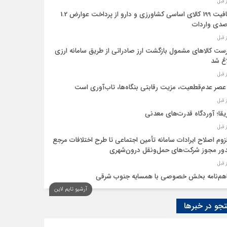
معافیت 199 کالای اساسی کشاورزی و دارو از پرداخت عوارض 1.2
دی واردات
ست کالاهای مشمول بازگشت ارز صادراتی از طریق سامانه ارزی
اغ شد
عصر عدم‌قطعیت، مزیت رقابتی بنگاه‌ها، تاب‌آوری است
یقا؛ آوردگاه قدرت‌های معدنی
لزوم اصلاح ایرادات سامانه تأمین اجتماعی تا طرح اختلافات مرجع
ر مجوز شرکت‌های حمل‌ونقل درون‌شهری
هم‌نامه بخش خصوصی با همسایه جنوب شرقی
آرشیو تایم لاین
 اقتصاد‌ها از هوش مصنوعی
و در خبرها