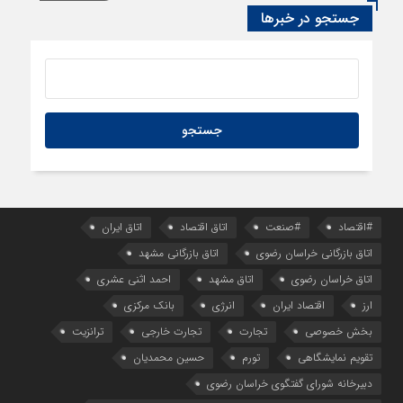
سود اقتصاد‌ها از هوش مصنوعی
جستجو در خبرها
#اقتصاد
#صنعت
اتاق اقتصاد
اتاق ایران
اتاق بازرگانی خراسان رضوی
اتاق بازرگانی مشهد
اتاق خراسان رضوی
اتاق مشهد
احمد اثنی عشری
ارز
اقتصاد ایران
انرژی
بانک مرکزی
بخش خصوصی
تجارت
تجارت خارجی
ترانزیت
تقویم نمایشگاهی
تورم
حسین محمدیان
دبیرخانه شورای گفتگوی خراسان رضوی