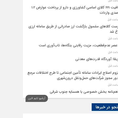
معافیت 199 کالای اساسی کشاورزی و دارو از پرداخت عوارض 1.2
دی واردات
ست کالاهای مشمول بازگشت ارز صادراتی از طریق سامانه ارزی
اغ شد
عصر عدم‌قطعیت، مزیت رقابتی بنگاه‌ها، تاب‌آوری است
یقا؛ آوردگاه قدرت‌های معدنی
لزوم اصلاح ایرادات سامانه تأمین اجتماعی تا طرح اختلافات مرجع
ر مجوز شرکت‌های حمل‌ونقل درون‌شهری
هم‌نامه بخش خصوصی با همسایه جنوب شرقی
آرشیو تایم لاین
 اقتصاد‌ها از هوش مصنوعی
و در خبرها