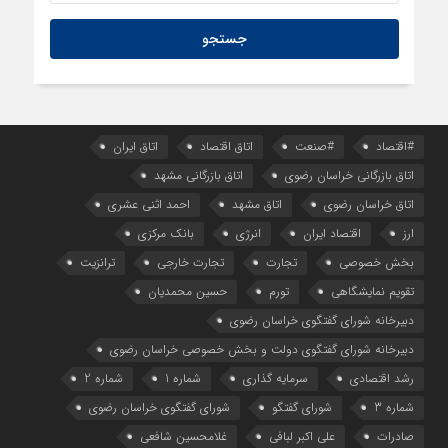
1 روز قبل
راهنمای نحوه شرکت در مناقصات کالا و تدارکات عمومی قزاقستان
#اقتصاد
#صنعت
اتاق اقتصاد
اتاق ایران
اتاق بازرگانی خراسان رضوی
اتاق بازرگانی مشهد
اتاق خراسان رضوی
اتاق مشهد
احمد اثنی عشری
ارز
اقتصاد ایران
انرژی
بانک مرکزی
بخش خصوصی
تجارت
تجارت خارجی
ترانزیت
تقویم نمایشگاهی
تورم
حسین محمدیان
دبیرخانه شورای گفتگوی خراسان رضوی
دبیرخانه شورای گفتگوی دولت و بخش خصوصی خراسان رضوی
رشد اقتصادی
سرمایه گذاری
شماره 1
شماره 2
شماره 3
شورای گفتگو
شورای گفتگوی خراسان رضوی
صادرات
علی اکبر لبافی
غلامحسین شافعی