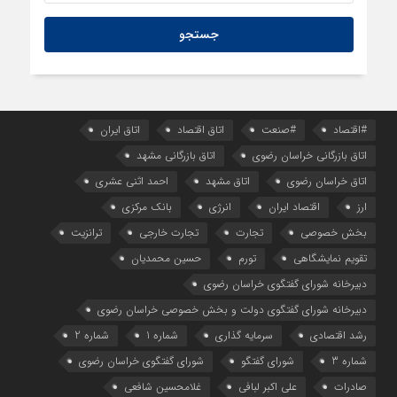
1 روز قبل
راهنمای نحوه شرکت در مناقصات کالا و تدارکات عمومی قزاقستان
#اقتصاد
#صنعت
اتاق اقتصاد
اتاق ایران
اتاق بازرگانی خراسان رضوی
اتاق بازرگانی مشهد
اتاق خراسان رضوی
اتاق مشهد
احمد اثنی عشری
ارز
اقتصاد ایران
انرژی
بانک مرکزی
بخش خصوصی
تجارت
تجارت خارجی
ترانزیت
تقویم نمایشگاهی
تورم
حسین محمدیان
دبیرخانه شورای گفتگوی خراسان رضوی
دبیرخانه شورای گفتگوی دولت و بخش خصوصی خراسان رضوی
رشد اقتصادی
سرمایه گذاری
شماره 1
شماره 2
شماره 3
شورای گفتگو
شورای گفتگوی خراسان رضوی
صادرات
علی اکبر لبافی
غلامحسین شافعی