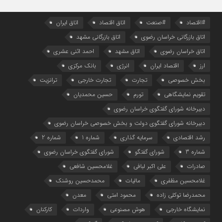
#اقتصاد
#صنعت
اتاق اقتصاد
اتاق ایران
اتاق بازرگانی خراسان رضوی
اتاق بازرگانی مشهد
اتاق خراسان رضوی
اتاق مشهد
احمد اثنی عشری
ارز
اقتصاد ایران
انرژی
بانک مرکزی
بخش خصوصی
تجارت
تجارت خارجی
ترانزیت
تقویم نمایشگاهی
تورم
حسین محمدیان
دبیرخانه شورای گفتگوی خراسان رضوی
دبیرخانه شورای گفتگوی دولت و بخش خصوصی خراسان رضوی
رشد اقتصادی
سرمایه گذاری
شماره 1
شماره 2
شماره 3
شورای گفتگو
شورای گفتگوی خراسان رضوی
صادرات
علی اکبر لبافی
غلامحسین شافعی
غلامحسین مظفری
مالیات
محمدحسین روشنک
محمدرضا توکلی زاده
محمود امتی
معدن
نمایشگاه خارجی
هوش مصنوعی
واردات
کارکنان