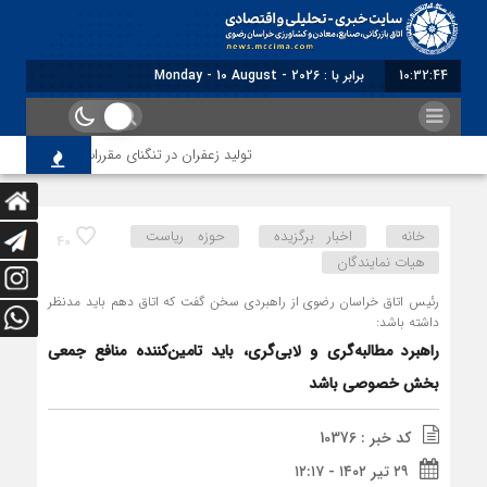
10:32:45
برابر با : Monday - 10 August - 2026
تولید زعفران در تنگنای مقررات ارزی و افزایش هزین
خانه
اخبار برگزیده
حوزه ریاست
40
هیات نمایندگان
رئیس اتاق خراسان رضوی از راهبردی سخن گفت که اتاق دهم باید مدنظر
داشته باشد:
راهبرد مطالبه‌گری و لابی‌گری، باید تامین‌کننده منافع جمعی
بخش خصوصی باشد
کد خبر : 10376
۲۹ تیر ۱۴۰۲ - ۱۲:۱۷