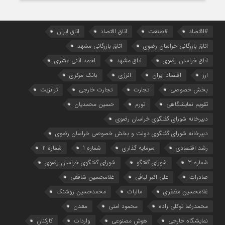
#اقتصاد
#صنعت
اتاق اقتصاد
اتاق ایران
اتاق بازرگانی خراسان رضوی
اتاق بازرگانی مشهد
اتاق خراسان رضوی
اتاق مشهد
احمد اثنی عشری
ارز
اقتصاد ایران
انرژی
بانک مرکزی
بخش خصوصی
تجارت
تجارت خارجی
ترانزیت
تقویم نمایشگاهی
تورم
حسین محمدیان
دبیرخانه شورای گفتگوی خراسان رضوی
دبیرخانه شورای گفتگوی دولت و بخش خصوصی خراسان رضوی
رشد اقتصادی
سرمایه گذاری
شماره 1
شماره 2
شماره 3
شورای گفتگو
شورای گفتگوی خراسان رضوی
صادرات
علی اکبر لبافی
غلامحسین شافعی
غلامحسین مظفری
مالیات
محمدحسین روشنک
محمدرضا توکلی زاده
محمود امتی
معدن
نمایشگاه خارجی
هوش مصنوعی
واردات
کارکنان