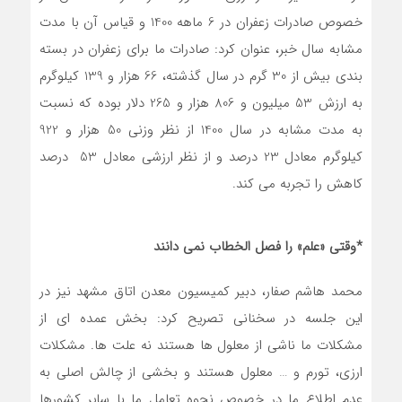
خصوص صادرات زعفران در 6 ماهه 1400 و قیاس آن با مدت
مشابه سال خبر، عنوان کرد: صادرات ما برای زعفران در بسته
بندی بیش از 30 گرم در سال گذشته، 66 هزار و 139 کیلوگرم
به ارزش 53 میلیون و 806 هزار و 265 دلار بوده که نسبت
به مدت مشابه در سال 1400 از نظر وزنی 50 هزار و 922
کیلوگرم معادل 23 درصد و از نظر ارزشی معادل 53 درصد
کاهش را تجربه می کند.
*وقتی «علم» را فصل الخطاب نمی دانند
محمد هاشم صفار، دبیر کمیسیون معدن اتاق مشهد نیز در
این جلسه در سخنانی تصریح کرد: بخش عمده ای از
مشکلات ما ناشی از معلول ها هستند نه علت ها. مشکلات
ارزی، تورم و … معلول هستند و بخشی از چالش اصلی به
عدم اطلاع ما در خصوص نحوه تعامل ما با سایر کشورها