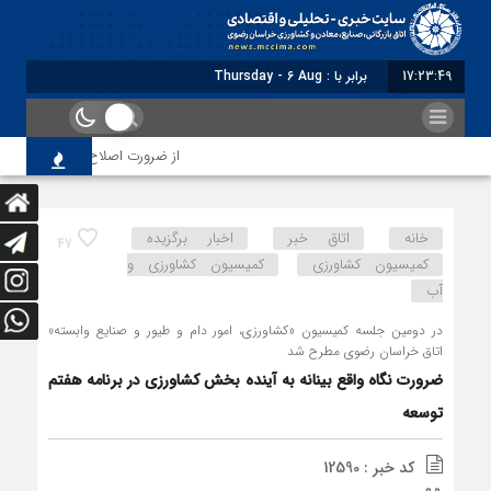
17:23:50
برابر با : Thursday - 6 August - 2026
از ضرورت اصلاح رویه‌های بازرسی تا لز
خانه
اتاق خبر
اخبار برگزیده
47
کمیسیون کشاورزی
کمیسیون کشاورزی و
آب
در دومین جلسه کمیسیون «کشاورزی، امور دام و طیور و صنایع وابسته»
اتاق خراسان رضوی مطرح شد
ضرورت نگاه واقع بینانه به آینده بخش کشاورزی در برنامه هفتم
توسعه
کد خبر : 12590