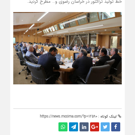
خط تولید تراکتور در خراسان رضوی و… مطرح گردید.
لینک کوتاه :
https://news.mccima.com/?p=12590