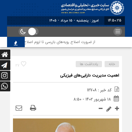
14:50:26
برابر با : Thursday - 6 August -
از ضرورت اصلاح رویه‌های بازرسی تا لزوم اصلاح حکمرانی در سازم
خانه
یادداشت ها
27
اهمیت مدیریت دارایی‌‏های فیزیکی
کد خبر : 12708
۱۸ شهریور ۱۴۰۲ - ۸:۵۰