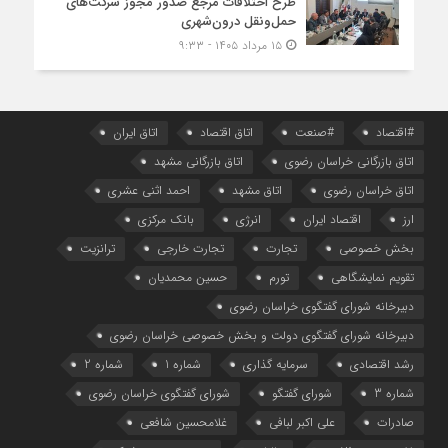
طرح اختلافات مرجع صدور مجوز شرکت‌های
حمل‌ونقل درون‌شهری
۱۵ مرداد ۱۴۰۵ - ۹:۳۳
#اقتصاد
#صنعت
اتاق اقتصاد
اتاق ایران
اتاق بازرگانی خراسان رضوی
اتاق بازرگانی مشهد
اتاق خراسان رضوی
اتاق مشهد
احمد اثنی عشری
ارز
اقتصاد ایران
انرژی
بانک مرکزی
بخش خصوصی
تجارت
تجارت خارجی
ترانزیت
تقویم نمایشگاهی
تورم
حسین محمدیان
دبیرخانه شورای گفتگوی خراسان رضوی
دبیرخانه شورای گفتگوی دولت و بخش خصوصی خراسان رضوی
رشد اقتصادی
سرمایه گذاری
شماره 1
شماره 2
شماره 3
شورای گفتگو
شورای گفتگوی خراسان رضوی
صادرات
علی اکبر لبافی
غلامحسین شافعی