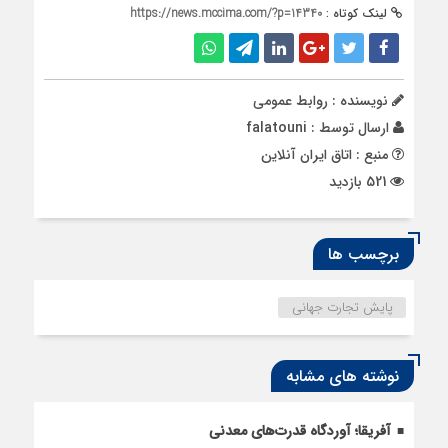
لینک کوتاه :
https://news.mccima.com/?p=14340
نویسنده : روابط عمومی
ارسال توسط :
falatouni
منبع : اتاق ایران آنلاین
521 بازدید
برچسب ها
پایش تجارت جهانی
نوشته های مشابه
آفریقا؛ آوردگاه قدرت‌های معدنی